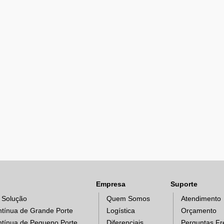
Empresa
Suporte
 Solução
Quem Somos
Atendimento
ntínua de Grande Porte
Logística
Orçamento
ntínua de Pequeno Porte
Diferenciais
Perguntas Fr